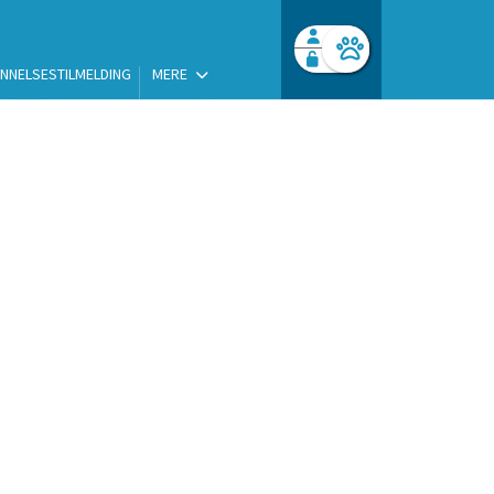
NNELSESTILMELDING
MERE
Facebook login
Husk mig
Glemt password
Log ind