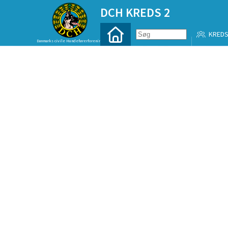
DCH KREDS 2
KREDS
Danmarks civile Hundeførerforening