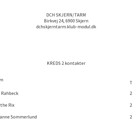
DCH SKJERN/TARM
Birkvej 24, 6900 Skjern
dchskjerntarm.klub-modul.dk
KREDS 2 kontakter
vn
 Rahbeck
2
the Rix
2
sanne Sommerlund
2