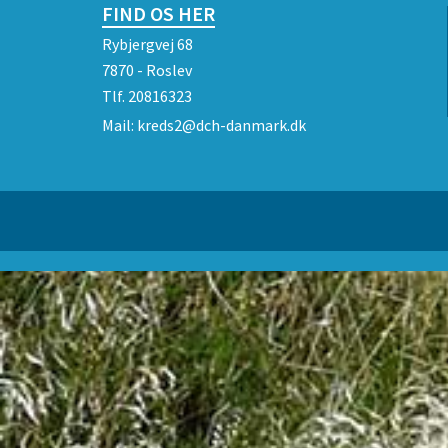
FIND OS HER
Rybjergvej 68
7870 - Roslev
Tlf.
20816323
Mail:
kreds2@dch-danmark.dk