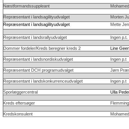
Næstformandssuppleant
Mohamed
Repræsentant i landsagilityudvalget
Morten J
Repræsentant i landsagilityudvalget
Mette Je
Repræsentant i landsrallyudvalget
Ingen p.t.
Dommer fordeler/Kreds beregner kreds 2
Line Geer
Repræsentant i landsnordiskudvalget
Ingen p.t
Repræsentant DCH programudvalget
Jørn Præ
Repræsentant i landskonkurrenceudvalget
Ingen p.t
Sporlæggercentral
Ulla Ped
Kreds eftersøger
Flemming
Kredskonsulent
Mohamed