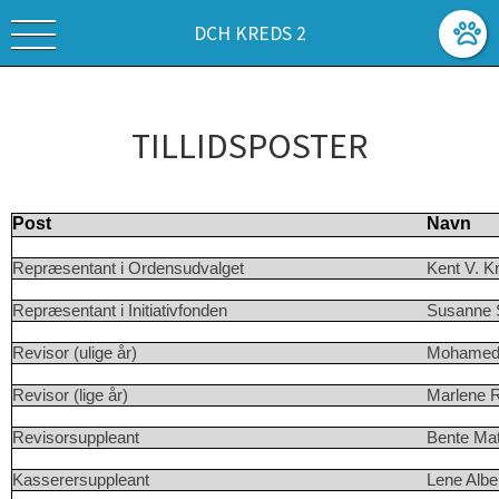
DCH KREDS 2
TILLIDSPOSTER
Post
Navn
Repræsentant i Ordensudvalget
Kent V. K
Repræsentant i Initiativfonden
Susanne 
Revisor (ulige år)
Mohamed
Revisor (lige år)
Marlene R
Revisorsuppleant
Bente Ma
Kasserersuppleant
Lene Albe