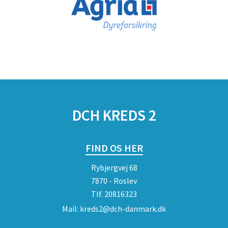
DCH KREDS 2
FIND OS HER
Rybjergvej 68
7870 - Roslev
Tlf.
20816323
Mail:
kreds2@dch-danmark.dk