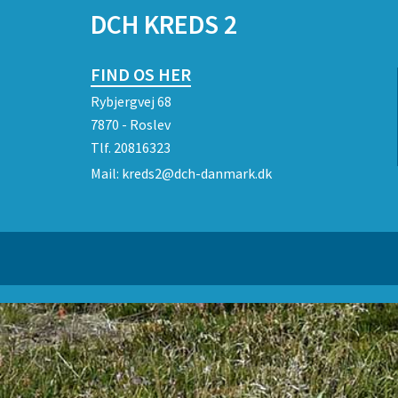
DCH KREDS 2
FIND OS HER
Rybjergvej 68
7870 - Roslev
Tlf.
20816323
Mail:
kreds2@dch-danmark.dk