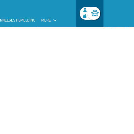
NNELSESTILMELDING
MERE
Facebook login
Husk mig
Glemt password
Log ind