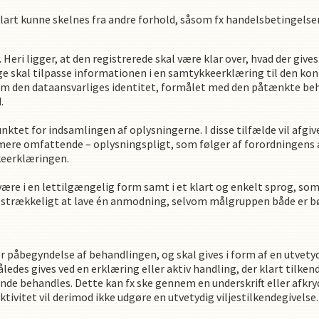
t kunne skelnes fra andre forhold, såsom fx handelsbetingelser 
Heri ligger, at den registrerede skal være klar over, hvad der giv
ge skal tilpasse informationen i en samtykkeerklæring til den ko
 den dataansvarliges identitet, formålet med den påtænkte beha
.
nktet for indsamlingen af oplysningerne. I disse tilfælde vil af
mere omfattende – oplysningspligt, som følger af forordningens ar
keerklæringen.
e i en lettilgængelig form samt i et klart og enkelt sprog, som
 tilstrækkeligt at lave én anmodning, selvom målgruppen både er 
 påbegyndelse af behandlingen, og skal gives i form af en utvetydi
åledes gives ved en erklæring eller aktiv handling, der klart tilken
behandles. Dette kan fx ske gennem en underskrift eller afkrydsni
aktivitet vil derimod ikke udgøre en utvetydig viljestilkendegivelse.