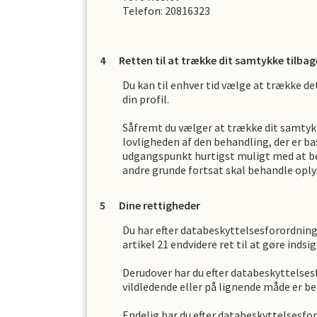
Telefon:
20816323
Retten til at trække dit samtykke tilbag
Du kan til enhver tid vælge at trække d
din profil.
Såfremt du vælger at trække dit samtyk
lovligheden af den behandling, der er b
udgangspunkt hurtigst muligt med at be
andre grunde fortsat skal behandle oplys
Dine rettigheder
Du har efter databeskyttelsesforordninge
artikel 21 endvidere ret til at gøre inds
Derudover har du efter databeskyttelsesfo
vildledende eller på lignende måde er beh
Endelig har du efter databeskyttelsesfor