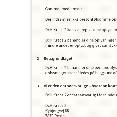
Gammel medlemsnr.
Der indsamles ikke personfølsomme op
DcH Kreds 2
kan videregive dine oplysnin
DcH Kreds 2
behandler dine oplysninger 
mindre andet er oplyst og givet samtykke
Retsgrundlaget
DcH Kreds 2
behandler dine personoplysn
oplysninger sker således på baggrund af
Vi er den dataansvarlige – hvordan kont
DcH Kreds 2
er dataansvarlig i forbinde
DcH Kreds 2
Rybjergvej 68
7870
Roslev