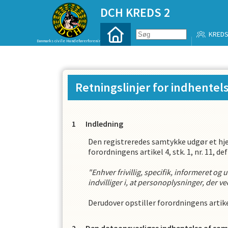
DCH KREDS 2
KREDS
Danmarks civile Hundeførerforening
Retningslinjer for indhentel
Indledning
Den registreredes samtykke udgør et hj
forordningens artikel 4, stk. 1, nr. 11, 
"Enhver frivillig, specifik, informeret og
indvilliger i, at personoplysninger, der 
Derudover opstiller forordningens artike