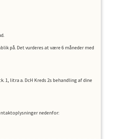
ud.
blik på. Det vurderes at være
6
måneder med
 1, litra a.
DcH Kreds 2
s
behandling af dine
kontaktoplysninger nedenfor: