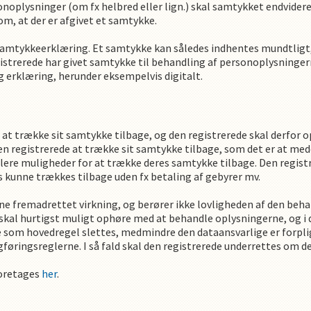
oplysninger (om fx helbred eller lign.) skal samtykket endvidere 
om, at der er afgivet et samtykke.
amtykkeerklæring. Et samtykke kan således indhentes mundtligt, s
gistrerede har givet samtykke til behandling af personoplysningern
g erklæring, herunder eksempelvis digitalt.
il at trække sit samtykke tilbage, og den registrerede skal derfor 
den registrerede at trække sit samtykke tilbage, som det er at me
flere muligheder for at trække deres samtykke tilbage. Den registr
 kunne trækkes tilbage uden fx betaling af gebyrer mv.
e fremadrettet virkning, og berører ikke lovligheden af den beha
skal hurtigst muligt ophøre med at behandle oplysningerne, og i
som hovedregel slettes, medmindre den dataansvarlige er forplig
ogføringsreglerne. I så fald skal den registrerede underrettes om
foretages
her
.