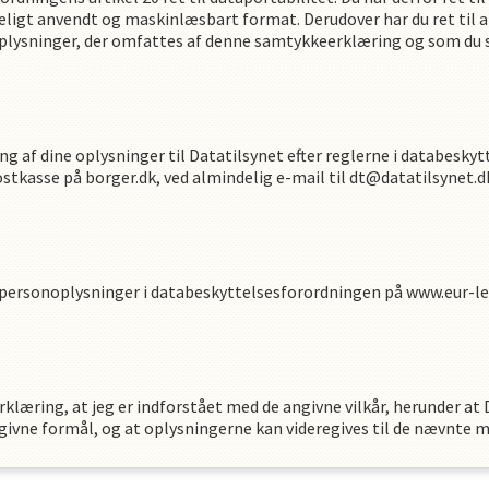
deligt anvendt og maskinlæsbart format. Derudover har du ret til 
plysninger, der omfattes af denne samtykkeerklæring og som du se
ng af dine oplysninger til Datatilsynet efter reglerne i databeskyt
ostkasse på borger.dk, ved almindelig e-mail til dt@datatilsynet.d
 personoplysninger i databeskyttelsesforordningen på www.eur-le
klæring, at jeg er indforstået med de angivne vilkår, herunder at
givne formål, og at oplysningerne kan videregives til de nævnte 