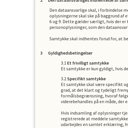
Den dataansvarliges indhentelse af sa
Den dataansvarlige skal, i forbindelse 
oplysningerne skal ske på baggrund af e
6 og 9. Dette gælder særligt, hvis der er
personoplysninger, som den dataansvarl
Samtykke skal indhentes forud for, at 
Gyldighedsbetingelser
Et frivilligt samtykke
Et samtykke er kun gyldigt, hvis det
Specifikt samtykke
Et samtykke skal være specifikt o
grad, at det klart og tydeligt fr
formålsbegrænsning, hvoraf følge
viderebehandles på en måde, der e
Hvis indsamling af oplysninger tje
registrerede at meddele samtykke t
udarbejdes en samlet erklæring, 