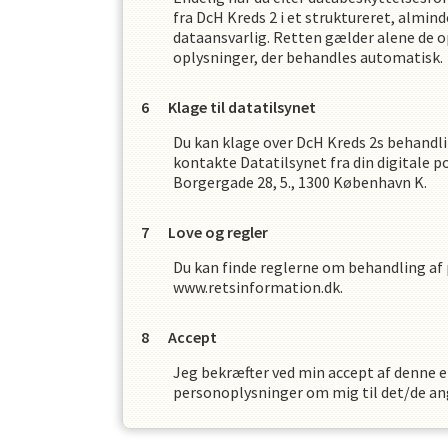
fra
DcH Kreds 2
i et struktureret, almin
dataansvarlig. Retten gælder alene de o
oplysninger, der behandles automatisk.
Klage til datatilsynet
Du kan klage over
DcH Kreds 2
s
behandli
kontakte Datatilsynet fra din digitale p
Borgergade 28, 5., 1300 København K.
Love og regler
Du kan finde reglerne om behandling af
www.retsinformation.dk.
Accept
Jeg bekræfter ved min accept af denne er
personoplysninger om mig til det/de an