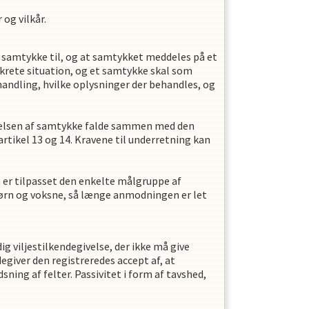
og vilkår.
es samtykke til, og at samtykket meddeles på et
nkrete situation, og et samtykke skal som
ndling, hvilke oplysninger der behandles, og
givelsen af samtykke falde sammen med den
tikel 13 og 14. Kravene til underretning kan
 er tilpasset den enkelte målgruppe af
børn og voksne, så længe anmodningen er let
g viljestilkendegivelse, der ikke må give
degiver den registreredes accept af, at
ng af felter. Passivitet i form af tavshed,