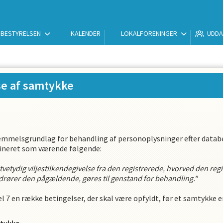
BESTYRELSEN
KALENDER
LOKALFORENINGER
UDDA
se af samtykke
emmelsgrundlag for behandling af personoplysninger efter databe
defineret som værende følgende:
 utvetydig viljestilkendegivelse fra den registrerede, hvorved den re
vedrører den pågældende, gøres til genstand for behandling."
l 7 en række betingelser, der skal være opfyldt, før et samtykke er