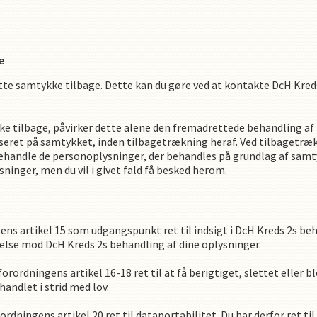
e
ette samtykke tilbage. Dette kan du gøre ved at kontakte
DcH Kred
ke tilbage, påvirker dette alene den fremadrettede behandling a
aseret på samtykket, inden tilbagetrækning heraf. Ved tilbagetr
handle de personoplysninger, der behandles på grundlag af samty
ninger, men du vil i givet fald få besked herom.
ns artikel 15 som udgangspunkt ret til indsigt i
DcH Kreds 2
s
beh
igelse mod
DcH Kreds 2
s
behandling af dine oplysninger.
rordningens artikel 16-18 ret til at få berigtiget, slettet eller blo
andlet i strid med lov.
ordningens artikel 20 ret til dataportabilitet. Du har derfor ret 