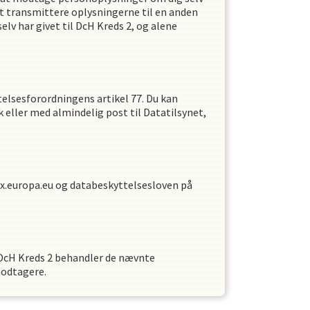
at transmittere oplysningerne til en anden
lv har givet til
DcH Kreds 2
,
og alene
telsesforordningens artikel 77. Du kan
k eller med almindelig post til Datatilsynet,
x.europa.eu og databeskyttelsesloven på
DcH Kreds 2
behandler de nævnte
modtagere.