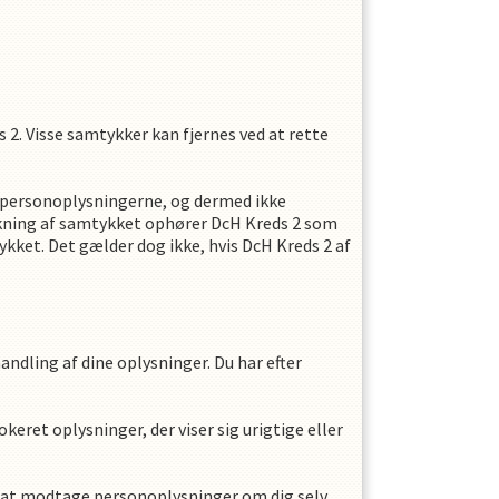
s 2
. Visse samtykker kan fjernes ved at rette
f personoplysningerne, og dermed ikke
ækning af samtykket ophører
DcH Kreds 2
som
kket. Det gælder dog ikke, hvis
DcH Kreds 2
af
andling af dine oplysninger. Du har efter
keret oplysninger, der viser sig urigtige eller
til at modtage personoplysninger om dig selv