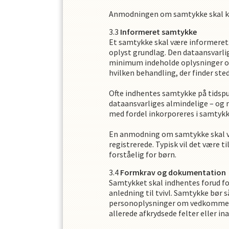
Anmodningen om samtykke skal klar
Informeret samtykke
Et samtykke skal være informeret. 
oplyst grundlag. Den dataansvarli
minimum indeholde oplysninger om
hvilken behandling, der finder sted
Ofte indhentes samtykke på tidspu
dataansvarliges almindelige – og 
med fordel inkorporeres i samtyk
En anmodning om samtykke skal vær
registrerede. Typisk vil det være
forståelig for børn.
Formkrav og dokumentation
Samtykket skal indhentes forud for
anledning til tvivl. Samtykke bør s
personoplysninger om vedkommende 
allerede afkrydsede felter eller in