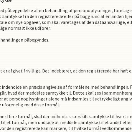
mtykke
med påbegyndelse af en behandling af personoplysninger, foretage
t samtykke fra den registrerede eller på baggrund af en anden hj
 tale om nye opgaver, som skal varetages af den dataansvarlige, el
ige normalt ikke udfører.
behandlingen påbegyndes.
 er afgivet frivilligt. Det indebærer, at den registrerede har haft et
g indeholde en præcis angivelse af formålene med behandlingen. 
emgår, hvad der meddeles samtykke til. Dette skal ses i sammenhæ
r at personoplysninger alene må indsamles til udtrykkeligt angi
r uforenelig med disse formål.
ner flere formål, skal der indhentes særskilt samtykke til hvert e
il et formål, men undlade at meddele samtykke til et andet eller 
hvor den registrerede kan markere, til hvilke formål vedkommend