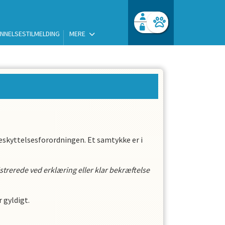
NNELSESTILMELDING
MERE
Facebook login
Husk mig
Glemt password
Log ind
skyttelsesforordningen. Et samtykke er i
gistrerede ved erklæring eller klar bekræftelse
 gyldigt.